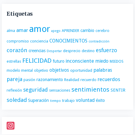
Etiquetas
amor
amar
cambio
alma
APRENDER
cerebro
apego
CONOCIMIENTOS
compromiso
conciencia
contradicción
corazón
esfuerzo
creencias
desprecio
destino
Despertar
FELICIDAD
inconsciente
miedo
futuro
estrellas
MIEDOS
objetivos
palabras
modelo mental
objetivo
oportunidad
pareja
recuerdos
razonamiento
pasión
Realidad
recuerdo
sentimientos
seguridad
SENTIR
reflexión
sensaciones
soledad
voluntad
Superación
éxito
trabajo
tiempo
I