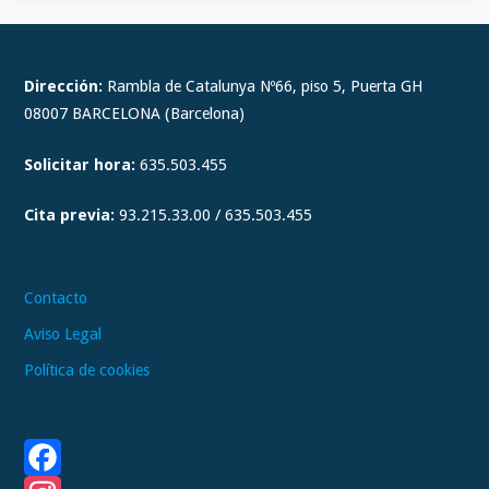
n
s
t
Dirección:
Rambla de Catalunya Nº66, piso 5, Puerta GH
a
08007 BARCELONA (Barcelona)
g
Solicitar hora:
635.503.455
r
a
Cita previa:
93.215.33.00 / 635.503.455
m
Contacto
Aviso Legal
Política de cookies