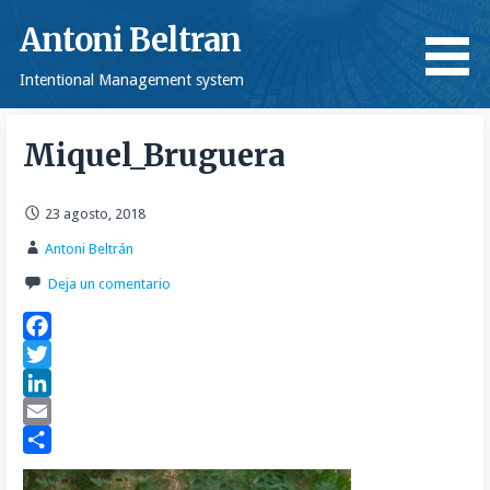
Saltar
Antoni Beltran
al
contenido
Intentional Management system
Miquel_Bruguera
23 agosto, 2018
Antoni Beltrán
Deja un comentario
F
a
T
c
w
L
e
i
i
E
b
t
n
m
C