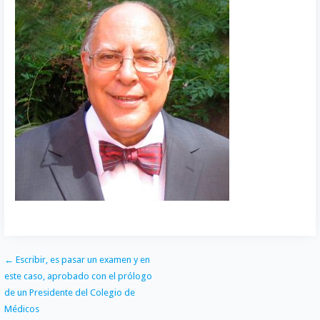
o
t
k
a
o
o
e
e
i
m
k
r
d
l
p
I
a
n
r
t
i
r
Navegación
← Escribir, es pasar un examen y en
este caso, aprobado con el prólogo
de
de un Presidente del Colegio de
entradas
Médicos