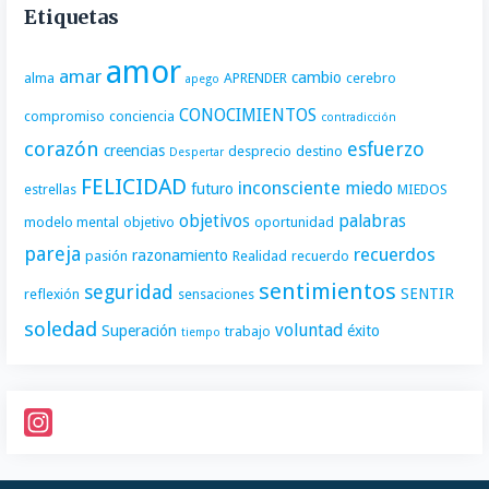
Etiquetas
amor
amar
cambio
alma
APRENDER
cerebro
apego
CONOCIMIENTOS
compromiso
conciencia
contradicción
corazón
esfuerzo
creencias
desprecio
destino
Despertar
FELICIDAD
inconsciente
miedo
futuro
estrellas
MIEDOS
objetivos
palabras
modelo mental
objetivo
oportunidad
pareja
recuerdos
razonamiento
pasión
Realidad
recuerdo
sentimientos
seguridad
SENTIR
reflexión
sensaciones
soledad
voluntad
Superación
éxito
trabajo
tiempo
I
n