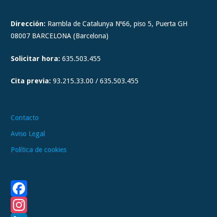
s
t
Dirección:
Rambla de Catalunya Nº66, piso 5, Puerta GH
a
08007 BARCELONA (Barcelona)
g
Solicitar hora:
635.503.455
r
a
Cita previa:
93.215.33.00 / 635.503.455
m
Contacto
Aviso Legal
Política de cookies
F