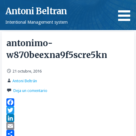
Saltar
Antoni Beltran
al
contenido
Intentional Management system
antonimo-
w870beexna9f5scre5kn
21 octubre, 2016
Antoni Beltrán
Deja un comentario
F
a
T
c
w
L
e
i
i
E