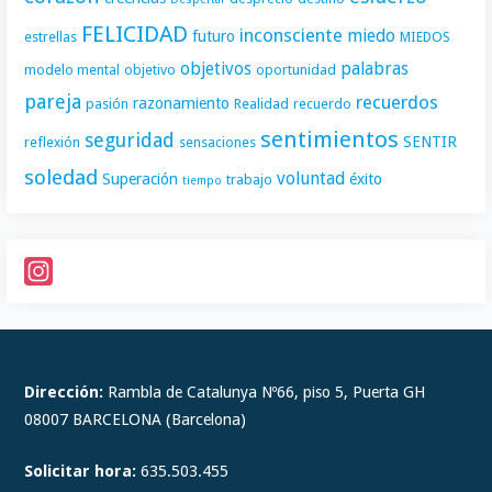
FELICIDAD
inconsciente
miedo
futuro
estrellas
MIEDOS
objetivos
palabras
modelo mental
objetivo
oportunidad
pareja
recuerdos
razonamiento
pasión
Realidad
recuerdo
sentimientos
seguridad
SENTIR
reflexión
sensaciones
soledad
voluntad
Superación
éxito
trabajo
tiempo
I
n
s
t
Dirección:
Rambla de Catalunya Nº66, piso 5, Puerta GH
a
08007 BARCELONA (Barcelona)
g
Solicitar hora:
635.503.455
r