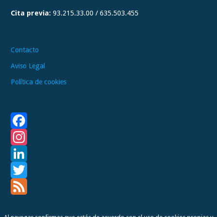
a
Cita previa:
93.215.33.00 / 635.503.455
m
Contacto
Aviso Legal
Política de cookies
F
a
I
c
n
L
e
s
i
T
b
t
n
w
F