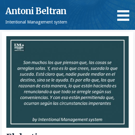
Saltar
Antoni Beltran
al
contenido
Intentional Management system