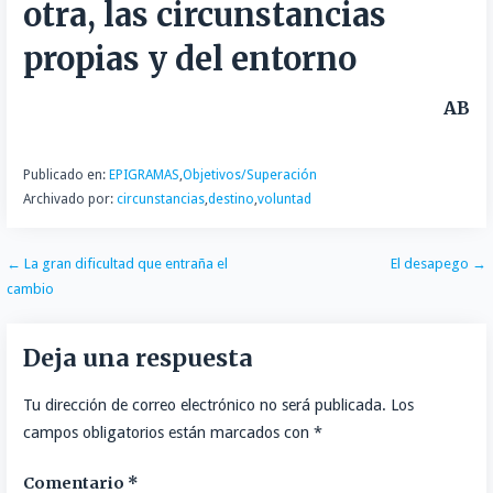
otra, las circunstancias
n
r
t
propias y del entorno
i
r
AB
Publicado en:
EPIGRAMAS
,
Objetivos/Superación
Archivado por:
circunstancias
,
destino
,
voluntad
Navegación
← La gran dificultad que entraña el
El desapego →
cambio
de
entradas
Deja una respuesta
Tu dirección de correo electrónico no será publicada.
Los
campos obligatorios están marcados con
*
Comentario
*