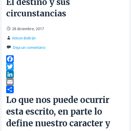
El destino y sus
circunstancias
28 diciembre, 2017
Antoni Beltrán
Deja un comentario
F
a
T
c
w
L
e
i
i
E
b
t
n
m
C
Lo que nos puede ocurrir
o
t
k
a
o
esta escrito, en parte lo
o
e
e
i
m
k
r
d
l
p
define nuestro caracter y
I
a