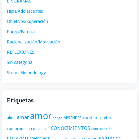
EPIGRAMAS
Hijos/Adolescentes
Objetivos/Superación
Pareja/Familia
Racionalización/Motivación
REFLEXIONES
Sin categoría
Smart Methodology
Etiquetas
amor
amar
cambio
alma
APRENDER
cerebro
apego
CONOCIMIENTOS
compromiso
conciencia
contradicción
corazón
esfuerzo
creencias
desprecio
destino
Despertar