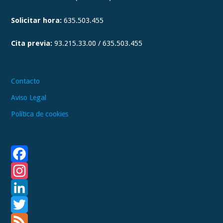
Solicitar hora:
635.503.455
Cita previa:
93.215.33.00 / 635.503.455
Contacto
Aviso Legal
Política de cookies
F
a
I
c
n
L
e
s
i
T