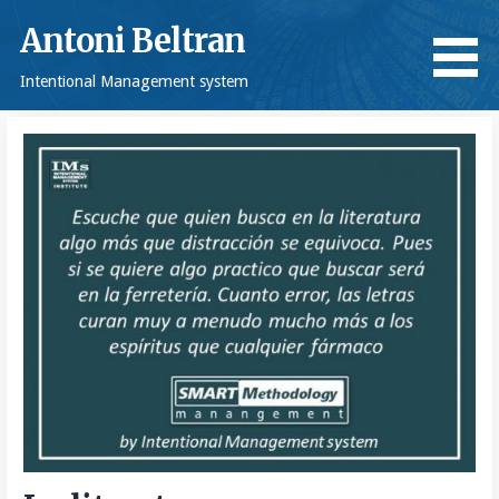
Saltar
Antoni Beltran
al
contenido
Intentional Management system