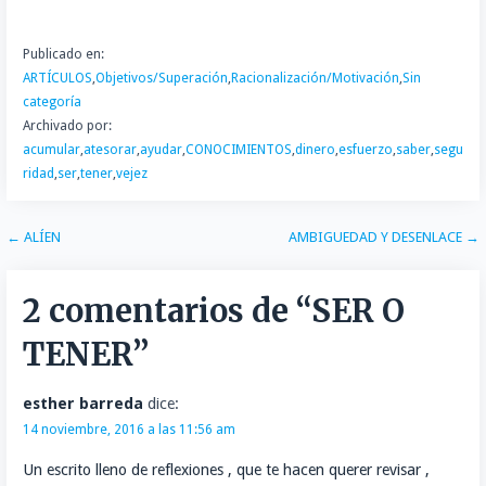
Publicado en:
ARTÍCULOS
,
Objetivos/Superación
,
Racionalización/Motivación
,
Sin
categoría
Archivado por:
acumular
,
atesorar
,
ayudar
,
CONOCIMIENTOS
,
dinero
,
esfuerzo
,
saber
,
segu
ridad
,
ser
,
tener
,
vejez
Navegación
← ALÍEN
AMBIGUEDAD Y DESENLACE →
de
2 comentarios de
“SER O
entradas
TENER”
esther barreda
dice:
14 noviembre, 2016 a las 11:56 am
Un escrito lleno de reflexiones , que te hacen querer revisar ,