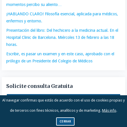
momentos percibo su aliento…
¡HABLANDO CLARO! Filosofía esencial, aplicada para médicos,
enfermos y entorno.
Presentación del libro: Del hechicero a la medicina actual. En el
Hospital Clinic de Barcelona. Miércoles 13 de febrero a las 18
horas.
Escribir, es pasar un examen y en este caso, aprobado con el
prólogo de un Presidente del Colegio de Médicos
Solicite consulta Gratuita
CLICK AQUÍ
Al navegar confirmas que estás de acuerdo con el uso de cookies propias y
de terceros con fines técnicos, analíticos y de marketing.
Más info
.
CERRAR