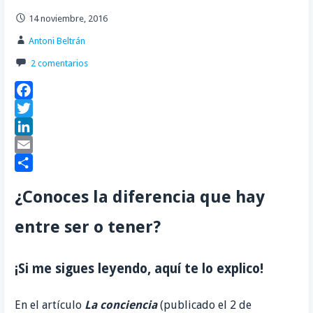
14 noviembre, 2016
Antoni Beltrán
2 comentarios
F
a
T
c
w
L
e
i
i
E
b
t
n
m
C
¿Conoces la diferencia que hay
o
t
k
a
o
o
e
e
i
m
entre ser o tener?
k
r
d
l
p
I
a
¡Si me sigues leyendo, aquí te lo explico!
n
r
t
En el artículo
La
conciencia
(publicado el 2 de
i