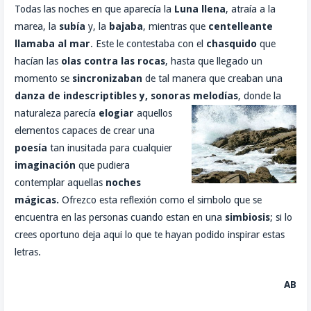
Todas las noches en que aparecía la
Luna llena
, atraía a la
o
t
k
a
o
marea, la
subía
y, la
bajaba
, mientras que
centelleante
o
e
e
i
m
llamaba al mar
. Este le contestaba con el
chasquido
que
k
r
d
l
p
hacían las
olas contra las rocas
, hasta que llegado un
I
a
momento se
sincronizaban
de tal manera que creaban una
n
r
danza de indescriptibles y, sonoras melodías
,
donde la
t
naturaleza parecía
elogiar
aquellos
i
elementos capaces de crear una
r
poesía
tan inusitada para cualquier
imaginación
que pudiera
contemplar aquellas
noches
mágicas.
Ofrezco esta reflexión como el simbolo que se
encuentra en las personas cuando estan en una
simbiosis
; si lo
crees oportuno deja aqui lo que te hayan podido inspirar estas
letras.
AB