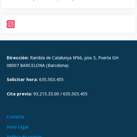
I
n
s
t
Dirección:
Rambla de Catalunya Nº66, piso 5, Puerta GH
a
08007 BARCELONA (Barcelona)
g
Solicitar hora:
635.503.455
r
a
Cita previa:
93.215.33.00 / 635.503.455
m
Contacto
Aviso Legal