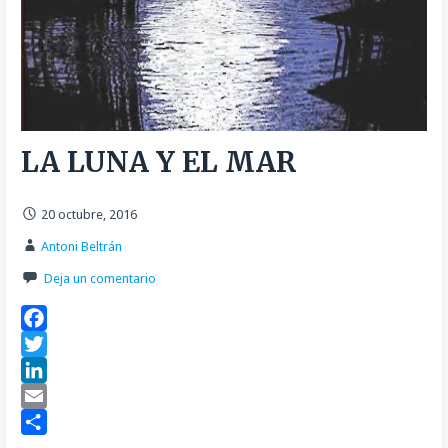
LA LUNA Y EL MAR
20 octubre, 2016
Antoni Beltrán
Deja un comentario
F
a
T
c
w
L
e
i
i
E
b
t
n
m
C