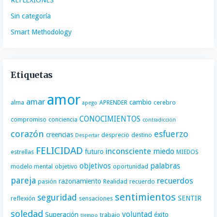
Sin categoría
Smart Methodology
Etiquetas
amor
amar
cambio
alma
APRENDER
cerebro
apego
CONOCIMIENTOS
compromiso
conciencia
contradicción
corazón
esfuerzo
creencias
desprecio
destino
Despertar
FELICIDAD
inconsciente
miedo
futuro
estrellas
MIEDOS
objetivos
palabras
modelo mental
objetivo
oportunidad
pareja
recuerdos
razonamiento
pasión
Realidad
recuerdo
sentimientos
seguridad
SENTIR
reflexión
sensaciones
soledad
voluntad
Superación
éxito
trabajo
tiempo