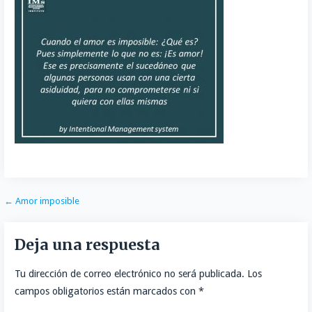
o
t
k
a
o
o
e
e
i
m
k
r
d
l
p
I
a
n
r
t
i
r
Navegación
← Amor imposible
de
Deja una respuesta
entradas
Tu dirección de correo electrónico no será publicada.
Los
campos obligatorios están marcados con
*